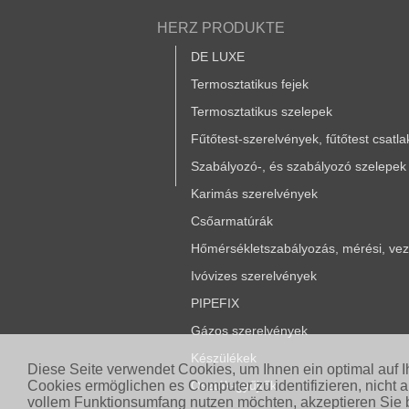
HERZ PRODUKTE
DE LUXE
Termosztatikus fejek
Termosztatikus szelepek
Fűtőtest-szerelvények, fűtőtest csatl
Szabályozó-, és szabályozó szelepek
Karimás szerelvények
Csőarmatúrák
Hőmérsékletszabályozás, mérési, vezé
Ivóvizes szerelvények
PIPEFIX
Gázos szerelvények
Készülékek
Diese Seite verwendet Cookies, um Ihnen ein optimal auf 
Cookies ermöglichen es Computer zu identifizieren, nicht 
Osztók-gyűjtők
vollem Funktionsumfang nutzen möchten, akzeptieren Sie b