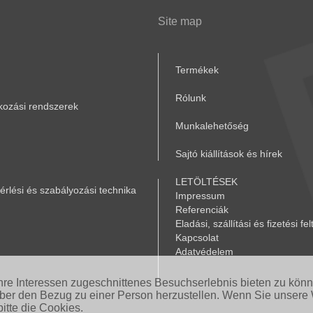
Site map
Termékek
Rólunk
akozási rendszerek
Munkalehetőség
Sajtó kiállítások és hírek
LETÖLTÉSEK
rlési és szabályozási technika
Impressum
Referenciák
Eladási, szállítási és fizetési fel
Kapcsolat
Adatvédelem
Ihre Interessen zugeschnittenes Besuchserlebnis bieten zu kön
aber den Bezug zu einer Person herzustellen. Wenn Sie unsere 
itte die Cookies.