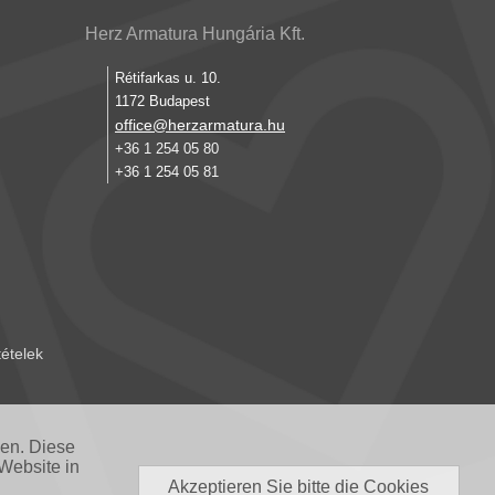
Herz Armatura Hungária Kft.
Rétifarkas u. 10.
1172 Budapest
office@herzarmatura.hu
+36 1 254 05 80
+36 1 254 05 81
tételek
nen. Diese
Website in
Akzeptieren Sie bitte die Cookies