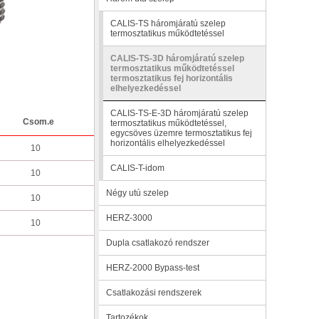
CALIS-TS háromjáratú szelep
termosztatikus működtetéssel
CALIS-TS-3D háromjáratú szelep
termosztatikus működtetéssel
termosztatikus fej horizontális
elhelyezkedéssel
CALIS-TS-E-3D háromjáratú szelep
Csom.e
termosztatikus működtetéssel,
egycsöves üzemre termosztatikus fej
horizontális elhelyezkedéssel
10
CALIS-T-idom
10
Négy utú szelep
10
HERZ-3000
10
Dupla csatlakozó rendszer
HERZ-2000 Bypass-test
Csatlakozási rendszerek
Tartozékok