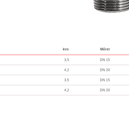
kvs
Méret
3,5
DN 15
4,2
DN 20
3,5
DN 15
4,2
DN 20