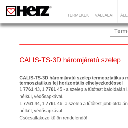
TERMÉKEK
VÁLLALAT
ÁLL
CALIS-TS-3D háromjáratú szelep
CALIS-TS-3D háromjáratú szelep termosztatikus mu
termosztatikus fej horizontális elhelyezkedéssel
1
7761
43,
1
7761
45
-
a szelep a fűtőtest baloldalán l
nélkül, védősapkával.
1
7761
44,
1
7761
46 -
a szelep a fűtőtest jobb oldalán
nélkül, védősapkával.
Csőcsatlakozó külön rendelendő!