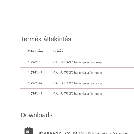
Termék áttekintés
Cikkszám
Leírás
1
7761
43
CALIS-TS-3D háromjáratú szelep
1
7761
45
CALIS-TS-3D háromjáratú szelep
1
7761
44
CALIS-TS-3D háromjáratú szelep
1
7761
46
CALIS-TS-3D háromjáratú szelep
Downloads
SZABVÁNY
- CALIS-TS-3D háromjáratú szelep