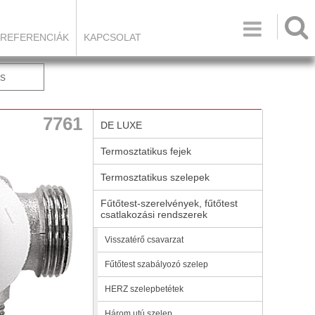

REFERENCIÁK
KAPCSOLAT
s
7761
DE LUXE
Termosztatikus fejek
Termosztatikus szelepek
Fűtőtest-szerelvények, fűtőtest
csatlakozási rendszerek
Visszatérő csavarzat
Fűtőtest szabályozó szelep
HERZ szelepbetétek
Három utú szelep