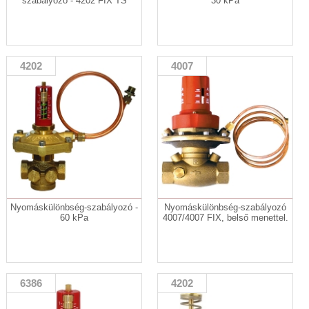
szabályozó - 4202 FIX TS
30 kPa
4202
4007
Nyomáskülönbség-szabályozó -
Nyomáskülönbség-szabályozó
60 kPa
4007/4007 FIX, belső menettel.
6386
4202