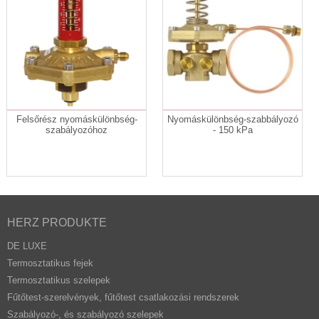
Felsőrész nyomáskülönbség-
Nyomáskülönbség-szabbályozó
szabályozóhoz
- 150 kPa
HERZ PRODUKTE
DE LUXE
Termosztatikus fejek
Termosztatikus szelepek
Fűtőtest-szerelvények, fűtőtest csatlakozási rendszerek
Szabályozó-, és szabályozó szelepek