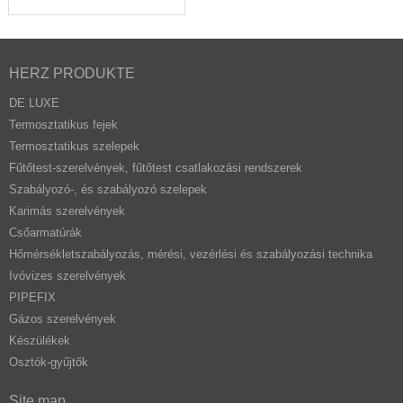
HERZ PRODUKTE
DE LUXE
Termosztatikus fejek
Termosztatikus szelepek
Fűtőtest-szerelvények, fűtőtest csatlakozási rendszerek
Szabályozó-, és szabályozó szelepek
Karimás szerelvények
Csőarmatúrák
Hőmérsékletszabályozás, mérési, vezérlési és szabályozási technika
Ivóvizes szerelvények
PIPEFIX
Gázos szerelvények
Készülékek
Osztók-gyűjtők
Site map