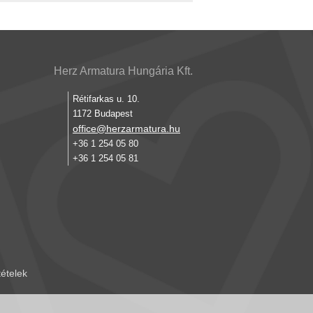
Herz Armatura Hungária Kft.
Rétifarkas u. 10.
1172 Budapest
office@herzarmatura.hu
+36 1 254 05 80
+36 1 254 05 81
tételek