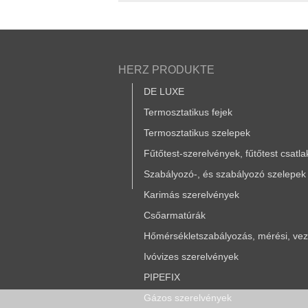
HERZ PRODUKTE
DE LUXE
Termosztatikus fejek
Termosztatikus szelepek
Fűtőtest-szerelvények, fűtőtest csatl
Szabályozó-, és szabályozó szelepek
Karimás szerelvények
Csőarmatúrák
Hőmérsékletszabályozás, mérési, vezé
Ivóvizes szerelvények
PIPEFIX
Gázos szerelvények