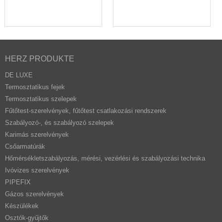
HERZ PRODUKTE
DE LUXE
Termosztatikus fejek
Termosztatikus szelepek
Fűtőtest-szerelvények, fűtőtest csatlakozási rendszerek
Szabályozó-, és szabályozó szelepek
Karimás szerelvények
Csőarmatúrák
Hőmérsékletszabályozás, mérési, vezérlési és szabályozási technika
Ivóvizes szerelvények
PIPEFIX
Gázos szerelvények
Készülékek
Osztók-gyűjtők