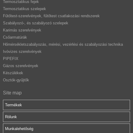
Termosztatikus fejek
Termosztatikus szelepek
Fűtőtest-szerelvények, fűtőtest csatlakozási rendszerek
Szabályozó-, és szabályozó szelepek
Karimás szerelvények
Csőarmatúrák
Hőmérsékletszabályozás, mérési, vezérlési és szabályozási technika
Ivóvizes szerelvények
PIPEFIX
Gázos szerelvények
Készülékek
Osztók-gyűjtők
Site map
Termékek
Rólunk
Munkalehetőség