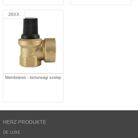
26XX
Membrános - biztonsági szelep
HERZ PRODUKTE
DE LUXE