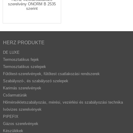
szerelvény ONORM B 2535
szerint
HERZ PRODUKTE
DE LUXE
Termosztatikus fejek
Termosztatikus szelepek
Fűtőtest-szerelvények, fűtőtest csatlakozási rendszerek
Szabályozó-, és szabályozó szelepek
Karimás szerelvények
Csőarmatúrák
Hőmérsékletszabályozás, mérési, vezérlési és szabályozási technika
Ivóvizes szerelvények
PIPEFIX
Gázos szerelvények
Készülékek