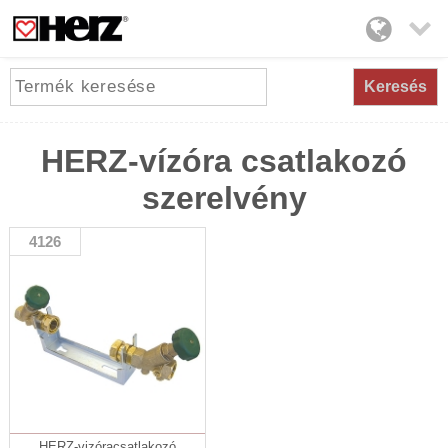

Keresés
HERZ-vízóra csatlakozó
szerelvény
4126
HERZ-vizóracsatlakozó