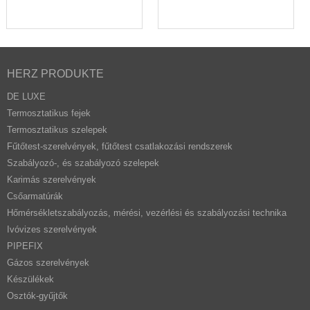
HERZ PRODUKTE
DE LUXE
Termosztatikus fejek
Termosztatikus szelepek
Fűtőtest-szerelvények, fűtőtest csatlakozási rendszerek
Szabályozó-, és szabályozó szelepek
Karimás szerelvények
Csőarmatúrák
Hőmérsékletszabályozás, mérési, vezérlési és szabályozási technika
Ivóvizes szerelvények
PIPEFIX
Gázos szerelvények
Készülékek
Osztók-gyűjtők