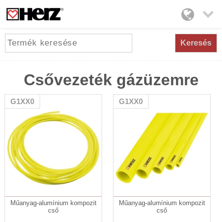

Keresés
Csővezeték gázüzemre
G1XX0
G1XX0
Műanyag-alumínium kompozit
Műanyag-alumínium kompozit
cső
cső