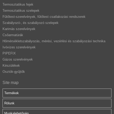
Termosztatikus fejek
Termosztatikus szelepek
Fűtőtest-szerelvények, fűtőtest csatlakozási rendszerek
Szabályozó-, és szabályozó szelepek
Karimás szerelvények
Csőarmatúrák
Hőmérsékletszabályozás, mérési, vezérlési és szabályozási technika
Ivóvizes szerelvények
PIPEFIX
Gázos szerelvények
Készülékek
Osztók-gyűjtők
Site map
Termékek
Rólunk
Munkalehetőség