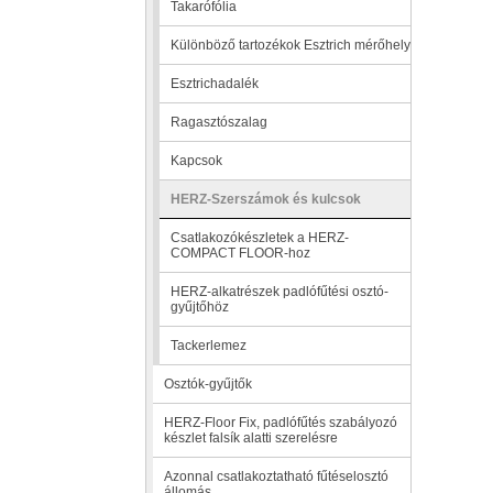
Takarófólia
Különböző tartozékok Esztrich mérőhely
Esztrichadalék
Ragasztószalag
Kapcsok
HERZ-Szerszámok és kulcsok
Csatlakozókészletek a HERZ-
COMPACT FLOOR-hoz
HERZ-alkatrészek padlófűtési osztó-
gyűjtőhöz
Tackerlemez
Osztók-gyűjtők
HERZ-Floor Fix, padlófűtés szabályozó
készlet falsík alatti szerelésre
Azonnal csatlakoztatható fűtéselosztó
állomás