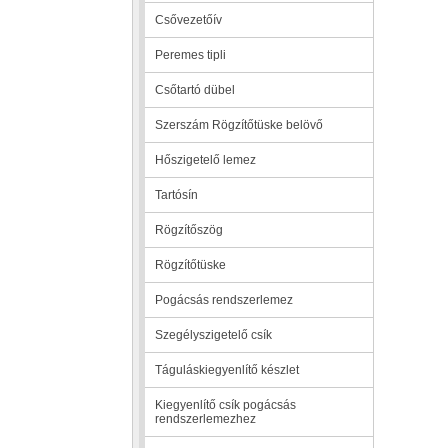
Csővezetőív
Peremes tipli
Csőtartó dübel
Szerszám Rögzítőtüske belövő
Hőszigetelő lemez
Tartósín
Rögzítőszög
Rögzítőtüske
Pogácsás rendszerlemez
Szegélyszigetelő csík
Táguláskiegyenlítő készlet
Kiegyenlítő csík pogácsás
rendszerlemezhez