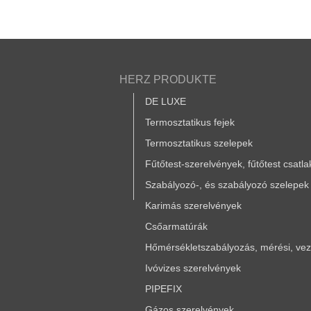
HERZ PRODUKTE
DE LUXE
Termosztatikus fejek
Termosztatikus szelepek
Fűtőtest-szerelvények, fűtőtest csatl
Szabályozó-, és szabályozó szelepek
Karimás szerelvények
Csőarmatúrák
Hőmérsékletszabályozás, mérési, vezé
Ivóvizes szerelvények
PIPEFIX
Gázos szerelvények