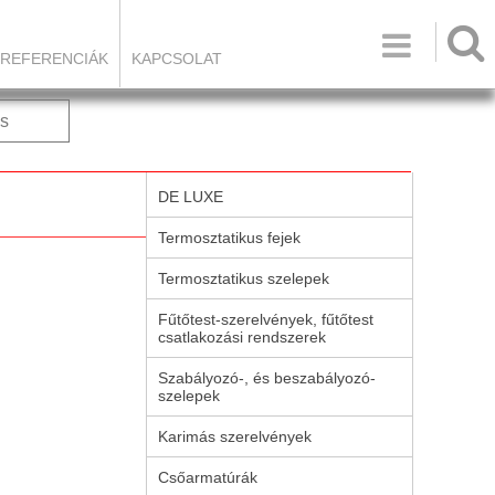

REFERENCIÁK
KAPCSOLAT
s
DE LUXE
Termosztatikus fejek
Termosztatikus szelepek
Fűtőtest-szerelvények, fűtőtest
csatlakozási rendszerek
Szabályozó-, és beszabályozó-
szelepek
Karimás szerelvények
Csőarmatúrák