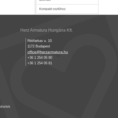
Kompakt osztóhoz
Herz Armatura Hungária Kft.
Rétifarkas u. 10.
1172 Budapest
office@herzarmatura.hu
+36 1 254 05 80
+36 1 254 05 81
tételek