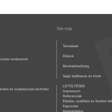
Site map
Termékek
Rólunk
akozási rendszerek
Munkalehetőség
Sajtó kiállítások és hírek
LETÖLTÉSEK
rlési és szabályozási technika
Impressum
Referenciák
Eladási, szállítási és fizetési fel
Kapcsolat
Adatvédelem