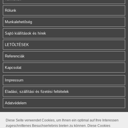
Rólunk
Munkalehetőség
Sajtó kiállítások és hírek
LETÖLTÉSEK
Referenciák
Kapcsolat
Impressum
Eladási, szállítási és fizetési feltételek
Adatvédelem
Herz Armatura Hungária Kft.
Diese Seite verwendet Cookies, um Ihnen ein optimal auf Ihre Interessen
zugeschnittenes Besuchserlebnis bieten zu können. Diese Cookies
Rétifarkas u. 10.