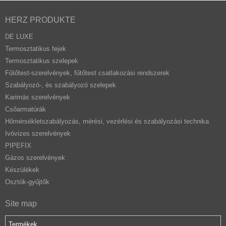
HERZ PRODUKTE
DE LUXE
Termosztatikus fejek
Termosztatikus szelepek
Fűtőtest-szerelvények, fűtőtest csatlakozási rendszerek
Szabályozó-, és szabályozó szelepek
Karimás szerelvények
Csőarmatúrák
Hőmérsékletszabályozás, mérési, vezérlési és szabályozási technika
Ivóvizes szerelvények
PIPEFIX
Gázos szerelvények
Készülékek
Osztók-gyűjtők
Site map
Termékek