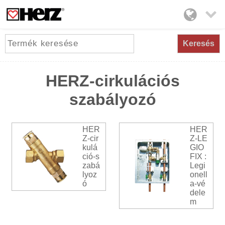

Keresés
HERZ-cirkulációs
szabályozó
HER
HER
Z-cir
Z-LE
kulá
GIO
ció-s
FIX :
zabá
Legi
lyoz
onell
ó
a-vé
dele
m