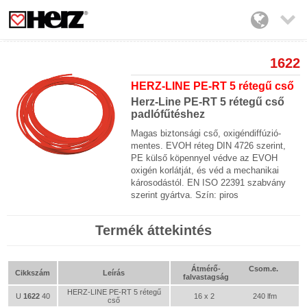

1622
HERZ-LINE PE-RT 5 rétegű cső
Herz-Line PE-RT 5 rétegű cső
padlófűtéshez
Magas biztonsági cső, oxigéndiffúzió-
mentes. EVOH réteg DIN 4726 szerint,
PE külső köpennyel védve az EVOH
oxigén korlátját, és véd a mechanikai
károsodástól. EN ISO 22391 szabvány
szerint gyártva. Szín: piros
Termék áttekintés
Átmérő-
Csom.e.
Cikkszám
Leírás
falvastagság
HERZ-LINE PE-RT 5 rétegű
U
1622
40
16 x 2
240 lfm
cső