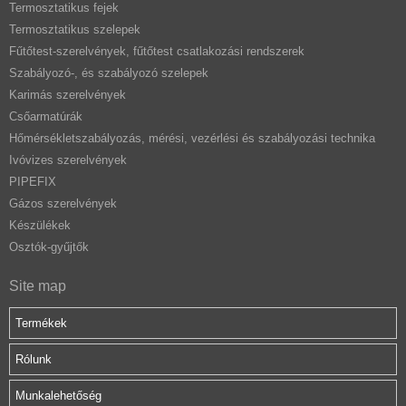
Termosztatikus fejek
Termosztatikus szelepek
Fűtőtest-szerelvények, fűtőtest csatlakozási rendszerek
Szabályozó-, és szabályozó szelepek
Karimás szerelvények
Csőarmatúrák
Hőmérsékletszabályozás, mérési, vezérlési és szabályozási technika
Ivóvizes szerelvények
PIPEFIX
Gázos szerelvények
Készülékek
Osztók-gyűjtők
Site map
Termékek
Rólunk
Munkalehetőség