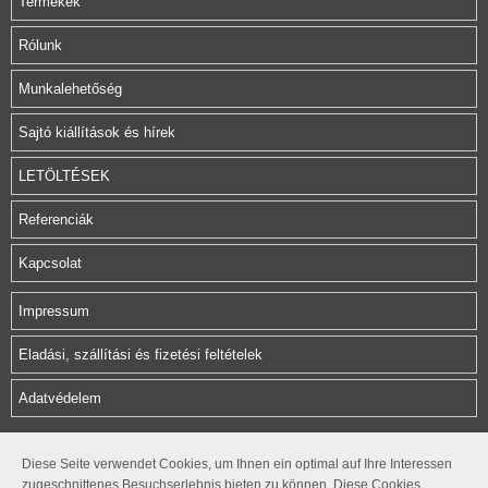
Termékek
Rólunk
Munkalehetőség
Sajtó kiállítások és hírek
LETÖLTÉSEK
Referenciák
Kapcsolat
Impressum
Eladási, szállítási és fizetési feltételek
Adatvédelem
Herz Armatura Hungária Kft.
Diese Seite verwendet Cookies, um Ihnen ein optimal auf Ihre Interessen
zugeschnittenes Besuchserlebnis bieten zu können. Diese Cookies
Rétifarkas u. 10.