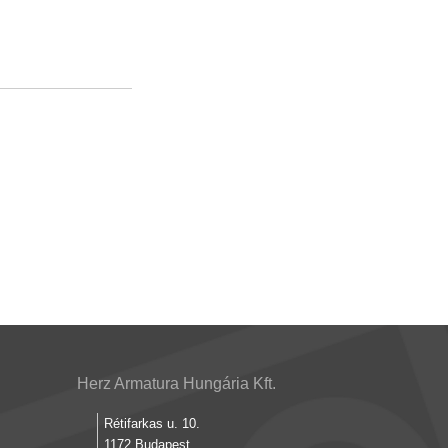
Herz Armatura Hungária Kft.
Rétifarkas u. 10.
1172 Budapest