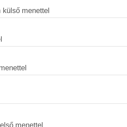
m külső menettel
l
 menettel
első menettel