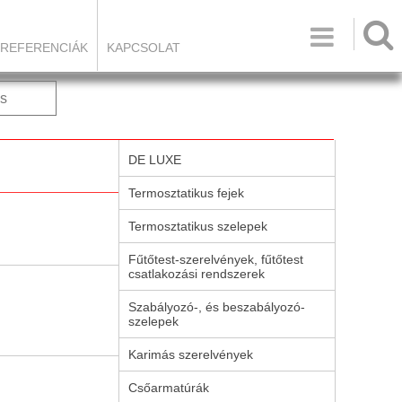

REFERENCIÁK
KAPCSOLAT
s
DE LUXE
Termosztatikus fejek
Termosztatikus szelepek
Fűtőtest-szerelvények, fűtőtest
csatlakozási rendszerek
Szabályozó-, és beszabályozó-
szelepek
Karimás szerelvények
Csőarmatúrák