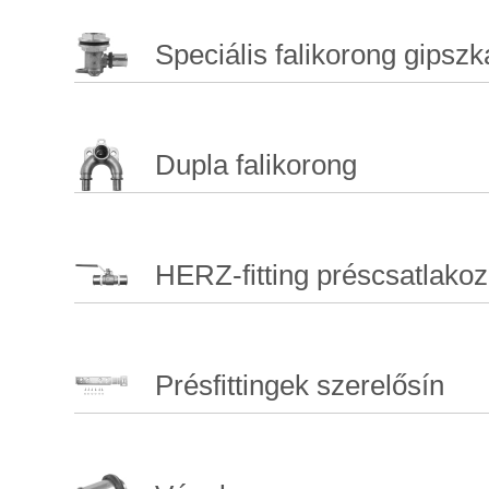
Speciális falikorong gipsz
Dupla falikorong
HERZ-fitting préscsatlako
Présfittingek szerelősín