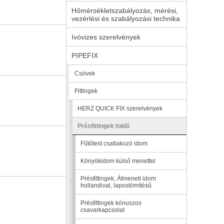
Hőmérsékletszabályozás, mérési,
vezérlési és szabályozási technika
Ivóvizes szerelvények
PIPEFIX
Csövek
Fittingek
HERZ QUICK FIX szerelvények
Présfittingek toldó
Fűtőtest csatlakozó idom
Könyökidom külső menettel
Présfittingek, Átmeneti idom
hollandival, lapostömítésű
Présfittingek kónuszos
csavarkapcsolat