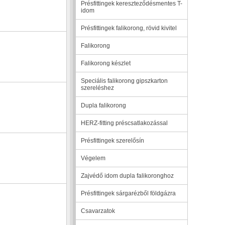
Présfittingek kereszteződésmentes T-
idom
Présfittingek falikorong, rövid kivitel
Falikorong
Falikorong készlet
Speciális falikorong gipszkarton
szereléshez
Dupla falikorong
HERZ-fitting préscsatlakozással
Présfittingek szerelősín
Végelem
Zajvédő idom dupla falikoronghoz
Présfittingek sárgarézből földgázra
Csavarzatok