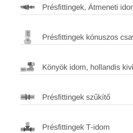
Présfittingek, Átmeneti ido
Présfittingek kónuszos csa
Könyök idom, hollandis kivi
Présfittingek szűkítő
Présfittingek T-idom