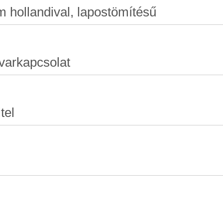
m hollandival, lapostömítésű
varkapcsolat
tel