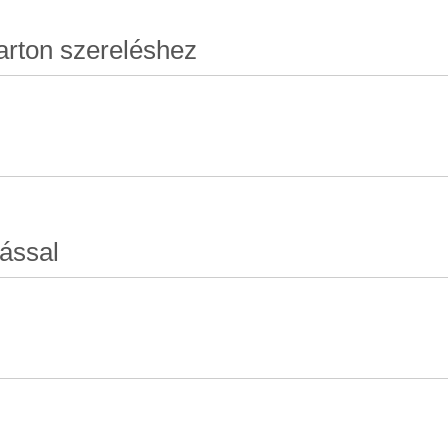
karton szereléshez
zással