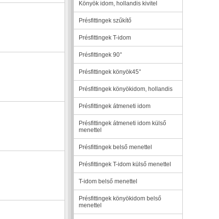
Könyök idom, hollandis kivitel
Présfittingek szűkítő
Présfittingek T-idom
Présfittingek 90°
Présfittingek könyök45°
Présfittingek könyökidom, hollandis
Présfittingek átmeneti idom
Présfittingek átmeneti idom külső
menettel
Présfittingek belső menettel
Présfittingek T-idom külső menettel
T-idom belső menettel
Présfittingek könyökidom belső
menettel