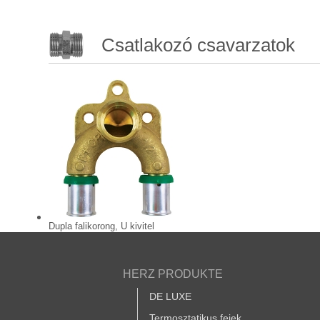
Csatlakozó csavarzatok
Dupla falikorong, U kivitel
HERZ PRODUKTE
DE LUXE
Termosztatikus fejek