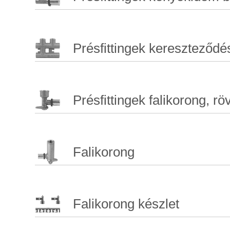
Présfittingek kereszteződ
Présfittingek falikorong, röv
Falikorong
Falikorong készlet