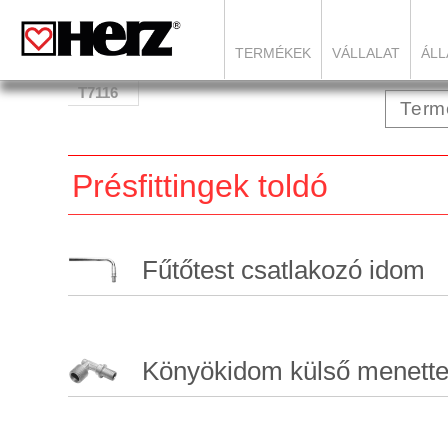
TERMÉKEK
VÁLLALAT
ÁLL
T7116
Présfittingek toldó
Fűtőtest csatlakozó idom
Könyökidom külső menette