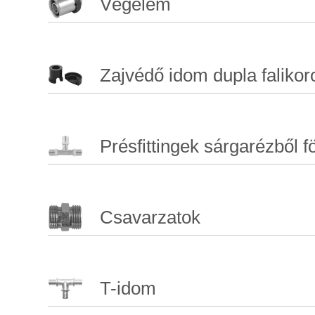
Végelem
Zajvédő idom dupla faliko
Présfittingek sárgarézből f
Csavarzatok
T-idom