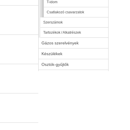
T-idom
Csatlakozó csavarzatok
Szerszámok
Tartozékok / Alkatrészek
Gázos szerelvények
Készülékek
Osztók-gyűjtők