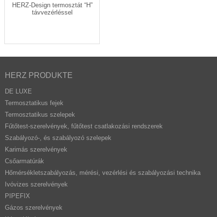
HERZ-Design termosztát “H”
távvezérléssel
HERZ PRODUKTE
DE LUXE
Termosztatikus fejek
Termosztatikus szelepek
Fűtőtest-szerelvények, fűtőtest csatlakozási rendszerek
Szabályozó-, és szabályozó szelepek
Karimás szerelvények
Csőarmatúrák
Hőmérsékletszabályozás, mérési, vezérlési és szabályozási technika
Ivóvizes szerelvények
PIPEFIX
Gázos szerelvények