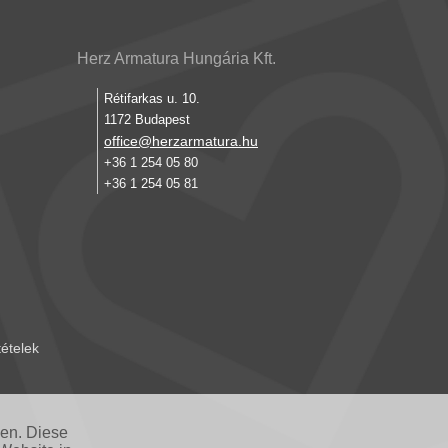
Herz Armatura Hungária Kft.
Rétifarkas u. 10.
1172 Budapest
office@herzarmatura.hu
+36 1 254 05 80
+36 1 254 05 81
tételek
nen. Diese