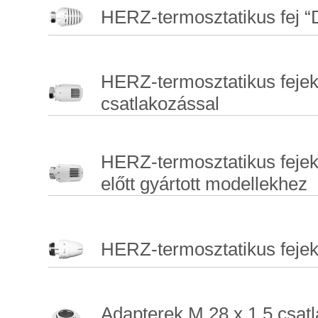
HERZ-termosztatikus fej “
HERZ-termosztatikus fejek,
csatlakozással
HERZ-termosztatikus feje
előtt gyártott modellekhez
HERZ-termosztatikus fejek
Adapterek M 28 x 1,5 csat