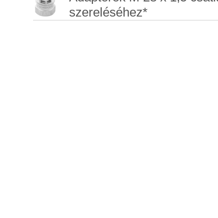
szereléséhez*