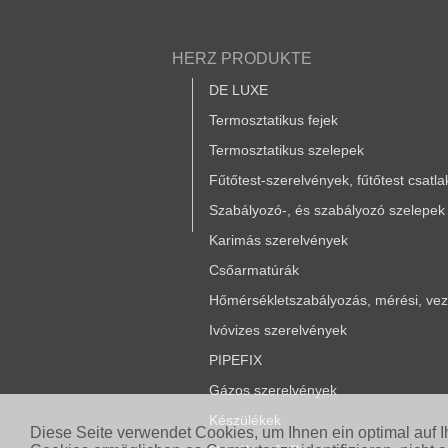
HERZ PRODUKTE
DE LUXE
Termosztatikus fejek
Termosztatikus szelepek
Fűtőtest-szerelvények, fűtőtest csatl
Szabályozó-, és szabályozó szelepek
Karimás szerelvények
Csőarmatúrák
Hőmérsékletszabályozás, mérési, vezé
Ivóvizes szerelvények
PIPEFIX
Gázos szerelvények
Készülékek
Diese Seite verwendet Cookies, um Ihnen ein optimal auf 