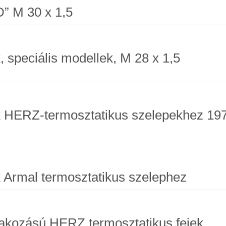
D” M 30 x 1,5
 speciális modellek, M 28 x 1,5
k HERZ-termosztatikus szelepekhez 19
 Armal termosztatikus szelephez
lakozású HERZ termosztatikus fejek