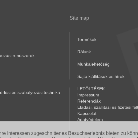
Site map
Termékek
Rólunk
akozási rendszerek
Munkalehetőség
Sajtó kiállítások és hírek
LETÖLTÉSEK
rlési és szabályozási technika
Impressum
Referenciák
Eladási, szállítási és fizetési fel
Kapcsolat
Adatvédelem
Ihre Interessen zugeschnittenes Besuchserlebnis bieten zu kön