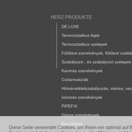
HERZ PRODUKTE
DE LUXE
Termosztatikus fejek
Termosztatikus szelepek
Fűtőtest-szerelvények, fűtőtest csatl
Szabályozó-, és szabályozó szelepek
Karimás szerelvények
Csőarmatúrák
Hőmérsékletszabályozás, mérési, vezé
Ivóvizes szerelvények
PIPEFIX
Gázos szerelvények
Készülékek
Diese Seite verwendet Cookies, um Ihnen ein optimal auf 