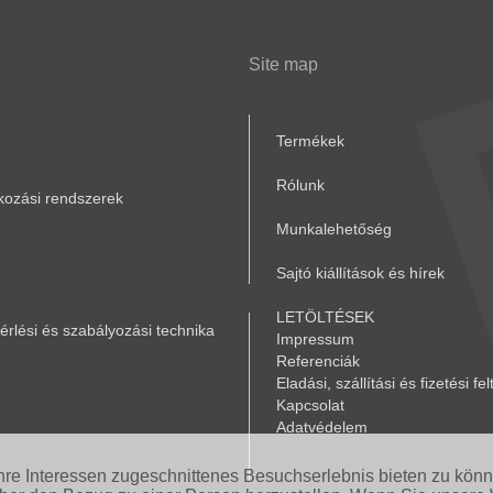
Site map
Termékek
Rólunk
akozási rendszerek
Munkalehetőség
Sajtó kiállítások és hírek
LETÖLTÉSEK
rlési és szabályozási technika
Impressum
Referenciák
Eladási, szállítási és fizetési fel
Kapcsolat
Adatvédelem
Ihre Interessen zugeschnittenes Besuchserlebnis bieten zu kön