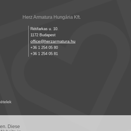
Herz Armatura Hungária Kft.
Rétifarkas u. 10.
1172 Budapest
office@herzarmatura.hu
+36 1 254 05 80
+36 1 254 05 81
tételek
nen. Diese