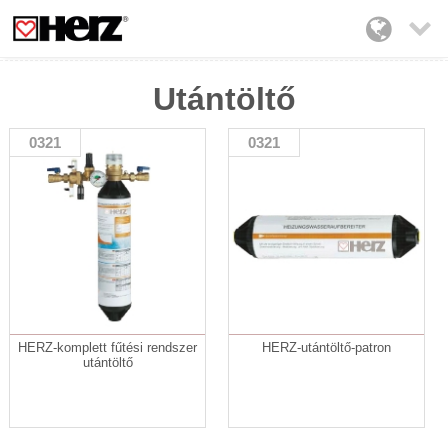

Utántöltő
0321
0321
HERZ-komplett fűtési rendszer
HERZ-utántöltő-patron
utántöltő