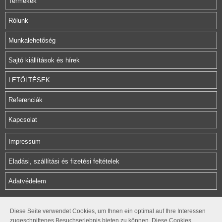
Termékek
Rólunk
Munkalehetőség
Sajtó kiállítások és hírek
LETÖLTÉSEK
Referenciák
Kapcsolat
Impressum
Eladási, szállítási és fizetési feltételek
Adatvédelem
Herz Armatura Hungária Kft.
Diese Seite verwendet Cookies, um Ihnen ein optimal auf Ihre Interessen
zugeschnittenes Besuchserlebnis bieten zu können. Diese Cookies
Rétifarkas u. 10.