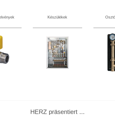
elvények
Készülékek
Osztó
HERZ präsentiert ...