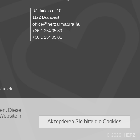
Rétifarkas u. 10.
1172 Budapest
office@herzarmatura.hu
+36 1 254 05 80
+36 1 254 05 81
tételek
nen. Diese
Website in
Akzeptieren Sie bitte die Cookies
© 2026. HERZ