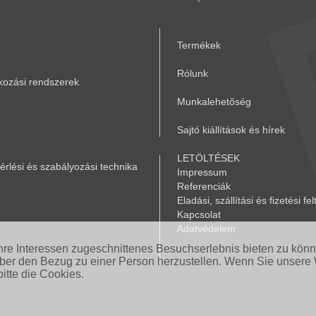
Termékek
Rólunk
akozási rendszerek
Munkalehetőség
Sajtó kiállítások és hírek
LETÖLTÉSEK
rlési és szabályozási technika
Impressum
Referenciák
Eladási, szállítási és fizetési fel
Kapcsolat
Adatvédelem
Ihre Interessen zugeschnittenes Besuchserlebnis bieten zu kön
aber den Bezug zu einer Person herzustellen. Wenn Sie unsere 
itte die Cookies.