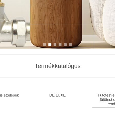
Termékkatalógus
us szelepek
DE LUXE
Fűtőtest-
fűtőtest 
ren