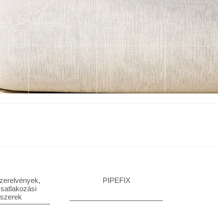
szerelvények,
PIPEFIX
csatlakozási
dszerek