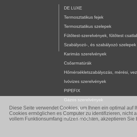
DE LUXE
Termosztatikus fejek
Termosztatikus szelepek
Fűtőtest-szerelvények, fűtőtest csatl
Szabályozó-, és szabályozó szelepek
Karimás szerelvények
Csőarmatúrák
Hőmérsékletszabályozás, mérési, vezé
Ivóvizes szerelvények
PIPEFIX
Gázos szerelvények
Diese Seite verwendet Cookies, um Ihnen ein optimal auf 
Készülékek
Cookies ermöglichen es Computer zu identifizieren, nicht 
Osztók-gyűjtők
vollem Funktionsumfang nutzen möchten, akzeptieren Sie b