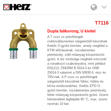

T7116
Dupla falikorong, U kivitel
A T xxxx xx présfittingek
cinkkiválásmentes sárgarézből készülnek.
Kettős O-gyűrű tömítés, amely megfelel a
KTW előírásainak, rozsdamentes
préshüvely, zöld műanyag központosító
gyűrű. A réz minősége megfelel ivóvíznél
a vonatkozó szabványokra, mint például
EN1213, ÖNORM B 5014-3 és ONR
25014-3 valamint a DIN 50930 6. rész és
TRV-nek. A P xxxx xx présfittingek
sárgarézből készülnek fűtési, hűtési és
klíma rendszerekhez. Kettős EPD O-
gyűrű tömítés, rozsdamentes préshüvely,
fehér műanyag központosító gyűrű. Üzemi
hőmérséklet legfeljebb 95 °C, max. üzemi
nyomás 10 bar.