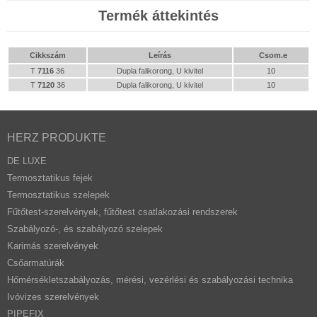
Termék áttekintés
Cikkszám
Leírás
Csom.e
T
7116
36
Dupla falikorong, U kivitel
10
T
7120
36
Dupla falikorong, U kivitel
10
HERZ PRODUKTE
DE LUXE
Termosztatikus fejek
Termosztatikus szelepek
Fűtőtest-szerelvények, fűtőtest csatlakozási rendszerek
Szabályozó-, és szabályozó szelepek
Karimás szerelvények
Csőarmatúrák
Hőmérsékletszabályozás, mérési, vezérlési és szabályozási technika
Ivóvizes szerelvények
PIPEFIX