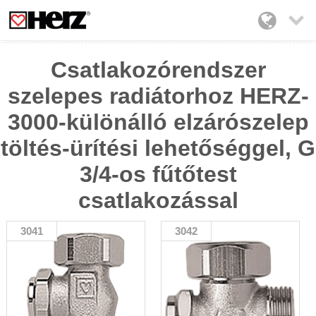

Csatlakozórendszer
szelepes radiátorhoz HERZ-
3000-különálló elzárószelep
töltés-ürítési lehetőséggel, G
3/4-os fűtőtest
csatlakozással
3041
3042