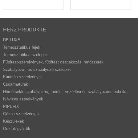
HERZ PRODUKTE
DE LUXE
Termosztatikus fejek
Termosztatikus szelepek
Fűtőtest-szerelvények, fűtőtest csatlakozási rendszerek
Szabályozó-, és szabályozó szelepek
Karimás szerelvények
Csőarmatúrák
Hőmérsékletszabályozás, mérési, vezérlési és szabályozási technika
Ivóvizes szerelvények
PIPEFIX
Gázos szerelvények
Készülékek
Osztók-gyűjtők