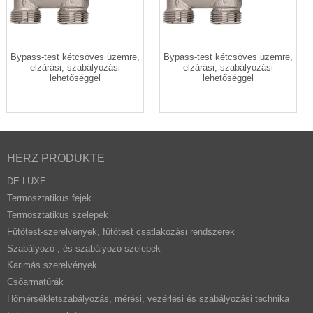
Bypass-test kétcsöves üzemre,
Bypass-test kétcsöves üzemre,
elzárási, szabályozási
elzárási, szabályozási
lehetőséggel
lehetőséggel
HERZ PRODUKTE
DE LUXE
Termosztatikus fejek
Termosztatikus szelepek
Fűtőtest-szerelvények, fűtőtest csatlakozási rendszerek
Szabályozó-, és szabályozó szelepek
Karimás szerelvények
Csőarmatúrák
Hőmérsékletszabályozás, mérési, vezérlési és szabályozási technika