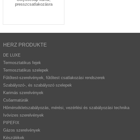
presszcsatlakozásra
HERZ PRODUKTE
DE LUXE
Termosztatikus fejek
Termosztatikus szelepek
Fűtőtest-szerelvények, fűtőtest csatlakozási rendszerek
Szabályozó-, és szabályozó szelepek
Karimás szerelvények
Csőarmatúrák
Hőmérsékletszabályozás, mérési, vezérlési és szabályozási technika
Ivóvizes szerelvények
PIPEFIX
Gázos szerelvények
Készülékek