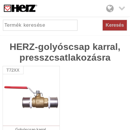

Keresés
HERZ-golyóscsap karral,
presszcsatlakozásra
T72XX
Golyóscsap karral,