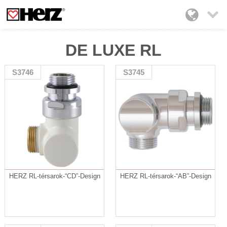

DE LUXE RL
S3746
S3745
HERZ RL-térsarok-“CD”-Design
HERZ RL-térsarok-“AB”-Design