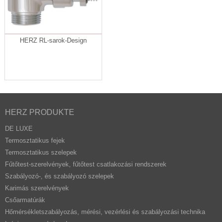
HERZ RL-sarok-Design
HERZ PRODUKTE
DE LUXE
Termosztatikus fejek
Termosztatikus szelepek
Fűtőtest-szerelvények, fűtőtest csatlakozási rendszerek
Szabályozó-, és szabályozó szelepek
Karimás szerelvények
Csőarmatúrák
Hőmérsékletszabályozás, mérési, vezérlési és szabályozási technika