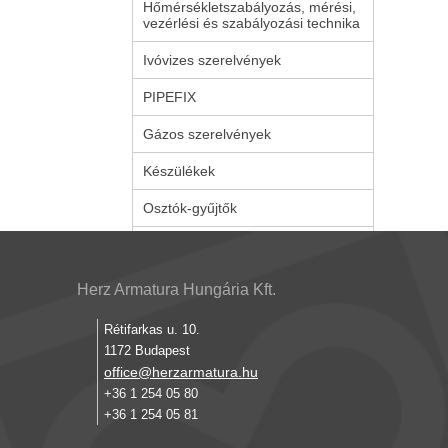
Hőmérsékletszabályozás, mérési,
vezérlési és szabályozási technika
Ivóvizes szerelvények
PIPEFIX
Gázos szerelvények
Készülékek
Osztók-gyűjtők
Herz Armatura Hungária Kft.
Rétifarkas u. 10.
1172 Budapest
office@herzarmatura.hu
+36 1 254 05 80
+36 1 254 05 81