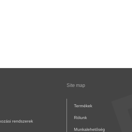
Site map
Termékek
Rólunk
akozási rendszerek
Munkalehetőség