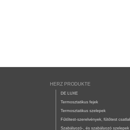
HERZ PRODUKTE
DE LUXE
Termosztatikus fejek
Termosztatikus szelepek
Fűtőtest-szerelvények, fűtőtest csatl
Szabályozó-, és szabályozó szelepek