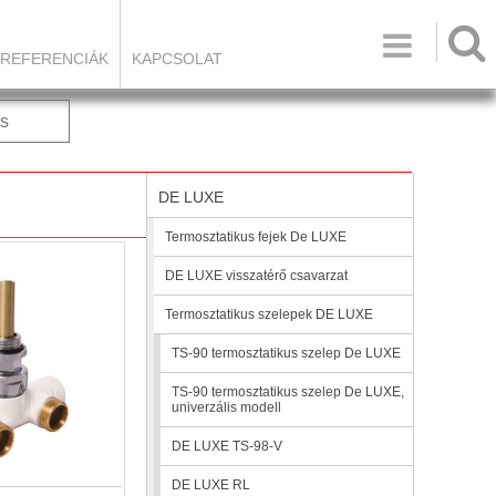

REFERENCIÁK
KAPCSOLAT
s
DE LUXE
Termosztatikus fejek De LUXE
DE LUXE visszatérő csavarzat
Termosztatikus szelepek DE LUXE
TS-90 termosztatikus szelep De LUXE
TS-90 termosztatikus szelep De LUXE,
univerzális modell
DE LUXE TS-98-V
DE LUXE RL