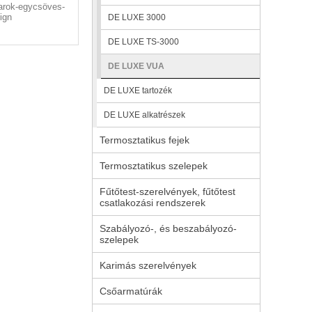
rok-egycsöves-
ign
DE LUXE 3000
DE LUXE TS-3000
DE LUXE VUA
DE LUXE tartozék
DE LUXE alkatrészek
Termosztatikus fejek
Termosztatikus szelepek
Fűtőtest-szerelvények, fűtőtest
csatlakozási rendszerek
Szabályozó-, és beszabályozó-
szelepek
Karimás szerelvények
Csőarmatúrák