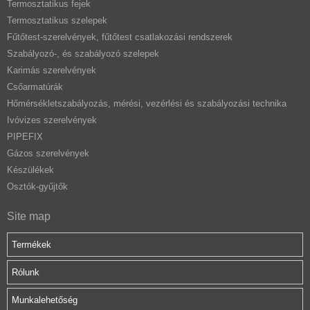
Termosztatikus fejek
Termosztatikus szelepek
Fűtőtest-szerelvények, fűtőtest csatlakozási rendszerek
Szabályozó-, és szabályozó szelepek
Karimás szerelvények
Csőarmatúrák
Hőmérsékletszabályozás, mérési, vezérlési és szabályozási technika
Ivóvizes szerelvények
PIPEFIX
Gázos szerelvények
Készülékek
Osztók-gyűjtők
Site map
Termékek
Rólunk
Munkalehetőség