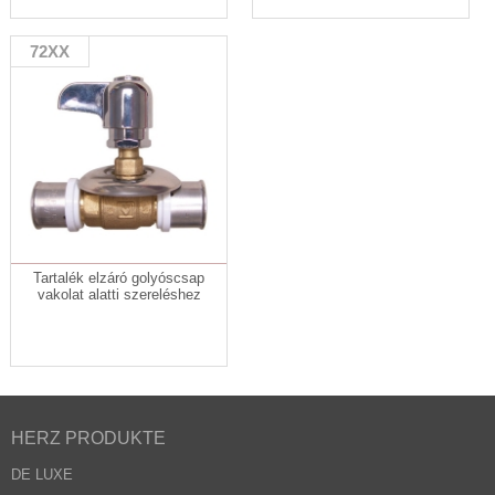
72XX
Tartalék elzáró golyóscsap
vakolat alatti szereléshez
HERZ PRODUKTE
DE LUXE