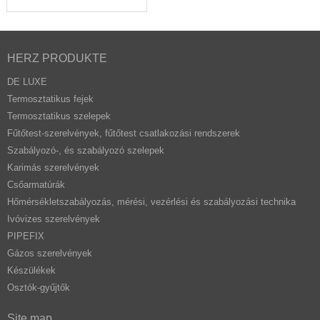
HERZ PRODUKTE
DE LUXE
Termosztatikus fejek
Termosztatikus szelepek
Fűtőtest-szerelvények, fűtőtest csatlakozási rendszerek
Szabályozó-, és szabályozó szelepek
Karimás szerelvények
Csőarmatúrák
Hőmérsékletszabályozás, mérési, vezérlési és szabályozási technika
Ivóvizes szerelvények
PIPEFIX
Gázos szerelvények
Készülékek
Osztók-gyűjtők
Site map