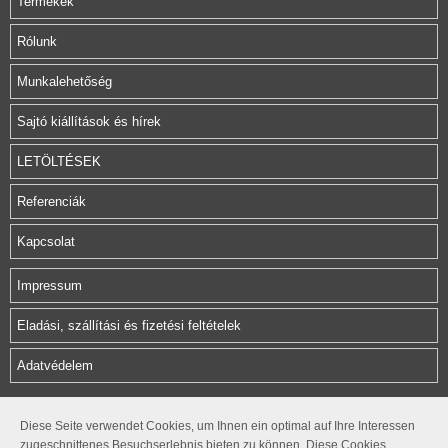
Termékek
Rólunk
Munkalehetőség
Sajtó kiállítások és hírek
LETÖLTÉSEK
Referenciák
Kapcsolat
Impressum
Eladási, szállítási és fizetési feltételek
Adatvédelem
Herz Armatura Hungária Kft.
Diese Seite verwendet Cookies, um Ihnen ein optimal auf Ihre Interessen
zugeschnittenes Besuchserlebnis bieten zu können. Diese Cookies
Rétifarkas u. 10.