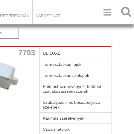

REFERENCIÁK
KAPCSOLAT
s
7793
DE LUXE
Termosztatikus fejek
Termosztatikus szelepek
Fűtőtest-szerelvények, fűtőtest
csatlakozási rendszerek
Szabályozó-, és beszabályozó-
szelepek
Karimás szerelvények
Csőarmatúrák