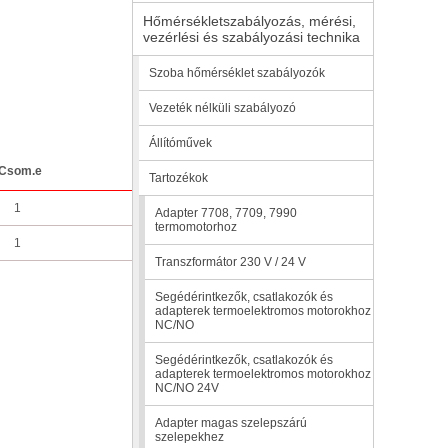
Hőmérsékletszabályozás, mérési,
vezérlési és szabályozási technika
Szoba hőmérséklet szabályozók
Vezeték nélküli szabályozó
Állítóművek
Csom.e
Tartozékok
1
Adapter 7708, 7709, 7990
termomotorhoz
1
Transzformátor 230 V / 24 V
Segédérintkezők, csatlakozók és
adapterek termoelektromos motorokhoz
NC/NO
Segédérintkezők, csatlakozók és
adapterek termoelektromos motorokhoz
NC/NO 24V
Adapter magas szelepszárú
szelepekhez