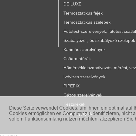
DE LUXE
Termosztatikus fejek
Termosztatikus szelepek
Fűtőtest-szerelvények, fűtőtest csatl
Szabályozó-, és szabályozó szelepek
Karimás szerelvények
Csőarmatúrák
Hőmérsékletszabályozás, mérési, vezé
Ivóvizes szerelvények
PIPEFIX
Gázos szerelvények
Készülékek
Diese Seite verwendet Cookies, um Ihnen ein optimal auf 
Cookies ermöglichen es Computer zu identifizieren, nicht 
Osztók-gyűjtők
vollem Funktionsumfang nutzen möchten, akzeptieren Sie b