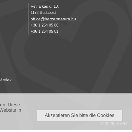
Rétifarkas u. 10.
1172 Budapest
office@herzarmatura.hu
+36 1 254 05 80
+36 1 254 05 81
tételek
nen. Diese
Website in
Akzeptieren Sie bitte die Cookies
© 2026. HERZ