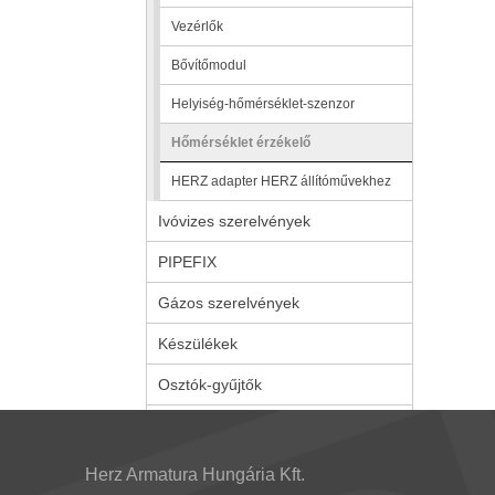
Vezérlők
Bővítőmodul
Helyiség-hőmérséklet-szenzor
Hőmérséklet érzékelő
HERZ adapter HERZ állítóművekhez
Ivóvizes szerelvények
PIPEFIX
Gázos szerelvények
Készülékek
Osztók-gyűjtők
Herz Armatura Hungária Kft.