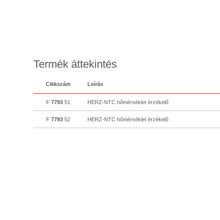
Termék áttekintés
Cikkszám
Leírás
F
7793
51
HERZ-NTC hőmérséklet érzékelő
F
7793
52
HERZ-NTC hőmérséklet érzékelő