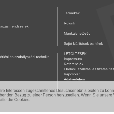
Termékek
Rólunk
akozási rendszerek
Munkalehetőség
Sajtó kiállítások és hírek
LETÖLTÉSEK
rlési és szabályozási technika
Impressum
Referenciák
Eladási, szállítási és fizetési fel
Kapcsolat
Adatvédelem
Ihre Interessen zugeschnittenes Besuchserlebnis bieten zu kön
aber den Bezug zu einer Person herzustellen. Wenn Sie unsere 
itte die Cookies.