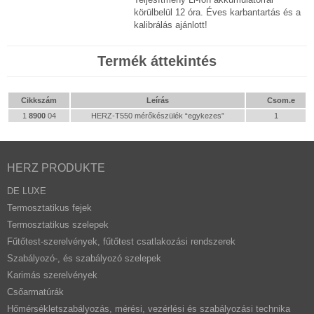
körülbelül 12 óra. Éves karbantartás és a
kalibrálás ajánlott!
Termék áttekintés
Cikkszám
Leírás
Csom.e
1
8900
04
HERZ-T550 mérőkészülék “egykezes”
1
HERZ PRODUKTE
DE LUXE
Termosztatikus fejek
Termosztatikus szelepek
Fűtőtest-szerelvények, fűtőtest csatlakozási rendszerek
Szabályozó-, és szabályozó szelepek
Karimás szerelvények
Csőarmatúrák
Hőmérsékletszabályozás, mérési, vezérlési és szabályozási technika