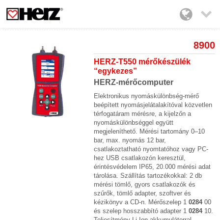

8900
HERZ-T550 mérőkészülék
“egykezes”
HERZ-mérőcomputer
Elektronikus nyomáskülönbség-mérő
beépített nyomásjelátalakítóval közvetlen
térfogatáram mérésre, a kijelzőn a
nyomáskülönbséggel együtt
megjeleníthető. Mérési tartomány 0–10
bar, max. nyomás 12 bar,
csatlakoztatható nyomtatóhoz vagy PC-
hez USB csatlakozón keresztül,
érintésvédelem IP65, 20.000 mérési adat
tárolása. Szállítás tartozékokkal: 2 db
mérési tömlő, gyors csatlakozók és
szűrők, tömlő adapter, szoftver és
kézikönyv a CD-n. Mérőszelep 1
0284
00
és szelep hosszabbító adapter 1
0284
10.
Teljesítmény Li-Ion akkumulátorral