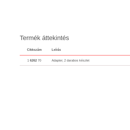
Termék áttekintés
Cikkszám
Leírás
1
6262
70
Adapter, 2 darabos készlet