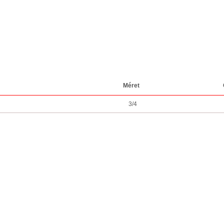
Méret
3/4