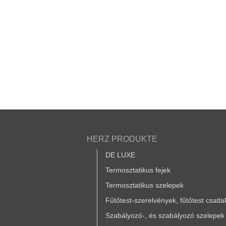
HERZ PRODUKTE
DE LUXE
Termosztatikus fejek
Termosztatikus szelepek
Fűtőtest-szerelvények, fűtőtest csatl
Szabályozó-, és szabályozó szelepek