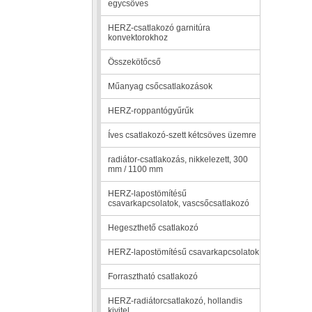
egycsöves
HERZ-csatlakozó garnitúra
konvektorokhoz
Összekötőcső
Műanyag csőcsatlakozások
HERZ-roppantógyűrűk
Íves csatlakozó-szett kétcsöves üzemre
radiátor-csatlakozás, nikkelezett, 300
mm / 1100 mm
HERZ-lapostömítésű
csavarkapcsolatok, vascsőcsatlakozó
Hegeszthető csatlakozó
HERZ-lapostömítésű csavarkapcsolatok
Forrasztható csatlakozó
HERZ-radiátorcsatlakozó, hollandis
kivitel