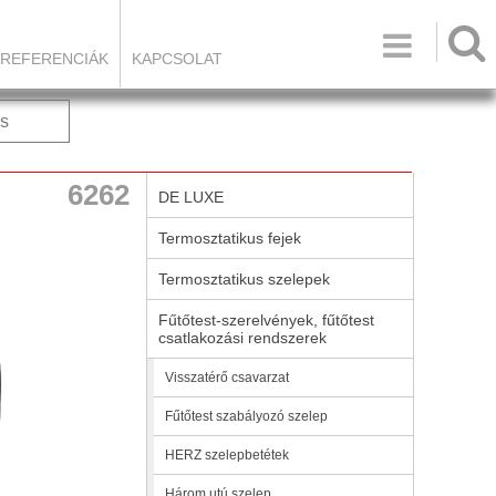

REFERENCIÁK
KAPCSOLAT
s
6262
DE LUXE
Termosztatikus fejek
Termosztatikus szelepek
Fűtőtest-szerelvények, fűtőtest
csatlakozási rendszerek
Visszatérő csavarzat
Fűtőtest szabályozó szelep
HERZ szelepbetétek
Három utú szelep