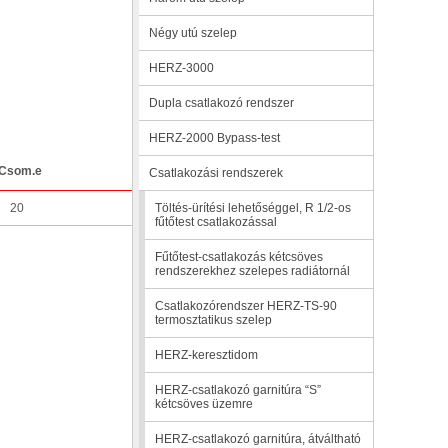
Négy utú szelep
HERZ-3000
Dupla csatlakozó rendszer
HERZ-2000 Bypass-test
Csom.e
Csatlakozási rendszerek
20
Töltés-ürítési lehetőséggel, R 1/2-os
fűtőtest csatlakozással
Fűtőtest-csatlakozás kétcsöves
rendszerekhez szelepes radiátornál
Csatlakozórendszer HERZ-TS-90
termosztatikus szelep
HERZ-keresztidom
HERZ-csatlakozó garnitúra “S”
kétcsöves üzemre
HERZ-csatlakozó garnitúra, átváltható