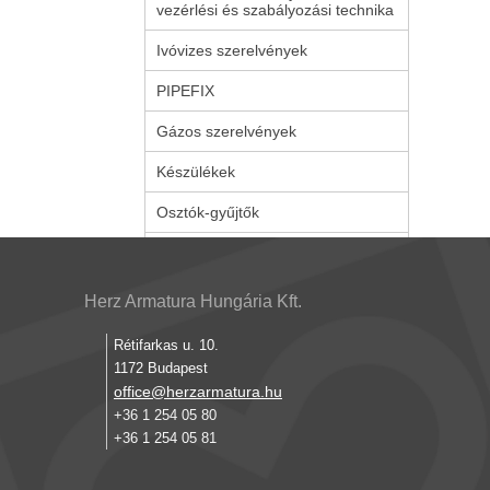
vezérlési és szabályozási technika
Ivóvizes szerelvények
PIPEFIX
Gázos szerelvények
Készülékek
Osztók-gyűjtők
Herz Armatura Hungária Kft.
Rétifarkas u. 10.
1172 Budapest
office@herzarmatura.hu
+36 1 254 05 80
+36 1 254 05 81