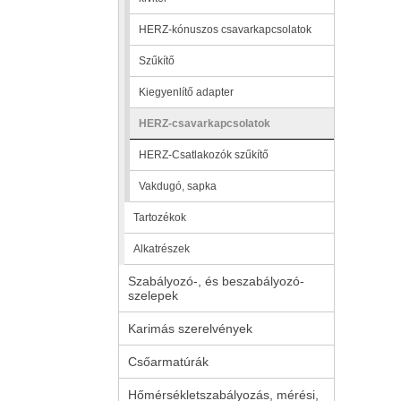
HERZ-kónuszos csavarkapcsolatok
Szűkítő
Kiegyenlítő adapter
HERZ-csavarkapcsolatok
HERZ-Csatlakozók szűkítő
Vakdugó, sapka
Tartozékok
Alkatrészek
Szabályozó-, és beszabályozó-
szelepek
Karimás szerelvények
Csőarmatúrák
Hőmérsékletszabályozás, mérési,