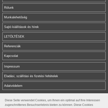
Rólunk
Munkalehetőség
Sajtó kiállítások és hírek
LETÖLTÉSEK
Referenciák
Kapcsolat
Impressum
Eladási, szállítási és fizetési feltételek
Adatvédelem
Herz Armatura Hungária Kft.
Diese Seite verwendet Cookies, um Ihnen ein optimal auf Ihre Interessen
zugeschnittenes Besuchserlebnis bieten zu können. Diese Cookies
Rétifarkas u. 10.