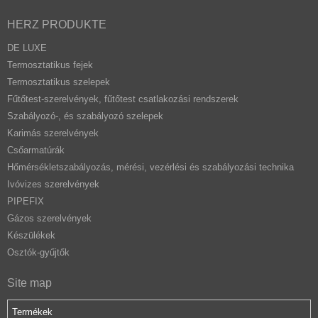
HERZ PRODUKTE
DE LUXE
Termosztatikus fejek
Termosztatikus szelepek
Fűtőtest-szerelvények, fűtőtest csatlakozási rendszerek
Szabályozó-, és szabályozó szelepek
Karimás szerelvények
Csőarmatúrák
Hőmérsékletszabályozás, mérési, vezérlési és szabályozási technika
Ivóvizes szerelvények
PIPEFIX
Gázos szerelvények
Készülékek
Osztók-gyűjtők
Site map
Termékek