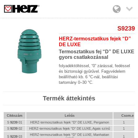

S9239
HERZ-termosztatikus fejek “D”
DE LUXE
Termosztatikus fej “D” DE LUXE
gyors csatlakozással
f
olyadéktöltéssel, “0” zárással, fedéssel
és biztonsági gyűrűvel. Fagyvédelem
beállítható kb. 6 °C-nál, beállítási
tartomány 0–30 °C.
Termék áttekintés
Cikkszám
Leírás
Csom.e
S
9239
01
HERZ-termosztatikus fejek “D” DE LUXE, Pergamon
1
S
9239
02
HERZ-termosztatikus fejek “D” DE LUXE, Agais színű
1
HERZ-termosztatikus fejek “D” DE LUXE, Manhattan
S
9239
03
1