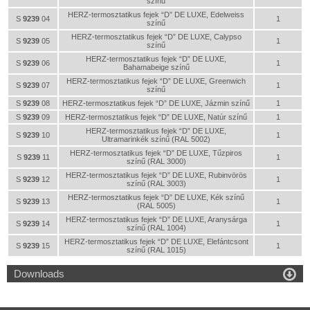
színű
HERZ-termosztatikus fejek “D” DE LUXE, Edelweiss
S
9239
04
1
színű
HERZ-termosztatikus fejek “D” DE LUXE, Calypso
S
9239
05
1
színű
HERZ-termosztatikus fejek “D” DE LUXE,
S
9239
06
1
Bahamabeige színű
HERZ-termosztatikus fejek “D” DE LUXE, Greenwich
S
9239
07
1
színű
S
9239
08
HERZ-termosztatikus fejek “D” DE LUXE, Jázmin színű
1
S
9239
09
HERZ-termosztatikus fejek “D” DE LUXE, Natúr színű
1
HERZ-termosztatikus fejek “D” DE LUXE,
S
9239
10
1
Ultramarinkék színű (RAL 5002)
HERZ-termosztatikus fejek “D” DE LUXE, Tűzpiros
S
9239
11
1
színű (RAL 3000)
HERZ-termosztatikus fejek “D” DE LUXE, Rubinvörös
S
9239
12
1
színű (RAL 3003)
HERZ-termosztatikus fejek “D” DE LUXE, Kék színű
S
9239
13
1
(RAL 5005)
HERZ-termosztatikus fejek “D” DE LUXE, Aranysárga
S
9239
14
1
színű (RAL 1004)
HERZ-termosztatikus fejek “D” DE LUXE, Elefántcsont
S
9239
15
1
színű (RAL 1015)

Downloads