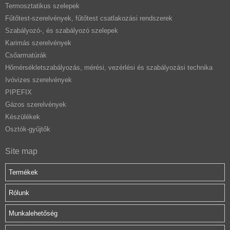
Termosztatikus szelepek
Fűtőtest-szerelvények, fűtőtest csatlakozási rendszerek
Szabályozó-, és szabályozó szelepek
Karimás szerelvények
Csőarmatúrák
Hőmérsékletszabályozás, mérési, vezérlési és szabályozási technika
Ivóvizes szerelvények
PIPEFIX
Gázos szerelvények
Készülékek
Osztók-gyűjtők
Site map
Termékek
Rólunk
Munkalehetőség