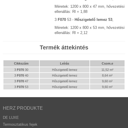
Méretek: 1200 x 800 x 47 mm, hővezetési
ellenállás: Rl = 1,88
3
F070
53 -
Hőszigetelő lemez 53
,
Méretek: 1200 x 800 x 53 mm, hővezetési
ellenállás: Rl = 2,12
Termék áttekintés
Cikkszám
Leírás
Csom.e
3
F070
30
Hőszigetelő lemez
11,52 m²
3
F070
40
Hőszigetelő lemez
8,64 m²
3
F070
47
Hőszigetelő lemez
9,60 m²
3
F070
53
Hőszigetelő lemez
9,60 m²
HERZ PRODUKTE
DE LUXE
Termosztatikus fejek