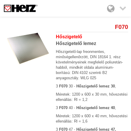

F070
Hőszigetelő
Hőszigetelő lemez
Hőszigetelő-lap freonmentes,
minőségellenőrzött, DIN 18164 1. rész
követelményeinek megfelelő poliuretán-
habból, mindkét oldala alumínium-
borítású: DIN 4102 szerinti B2
anyagosztály. WLG 025
3
F070
30 -
Hőszigetelő lemez 30
,
Méretek: 1200 x 600 x 30 mm, hővezetési
ellenállás: Rl = 1,2
3
F070
40 -
Hőszigetelő lemez 40
,
Méretek: 1200 x 600 x 40 mm, hővezetési
ellenállás: Rl = 1,6
3
F070
47 -
Hőszigetelő lemez 47,