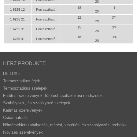
20
18
1
1
6235
12
Forrasztható
20
12
3/4
1
6235
21
Forrasztható
20
15
3/4
1
6235
31
Forrasztható
20
18
3/4
1
6235
41
Forrasztható
20
HERZ PRODUKTE
DE LUXE
Termosztatikus fejek
Termosztatikus szelepek
Fűtőtest-szerelvények, fűtőtest csatlakozási rendszerek
Szabályozó-, és szabályozó szelepek
Karimás szerelvények
Csőarmatúrák
Hőmérsékletszabályozás, mérési, vezérlési és szabályozási technika
Ivóvizes szerelvények