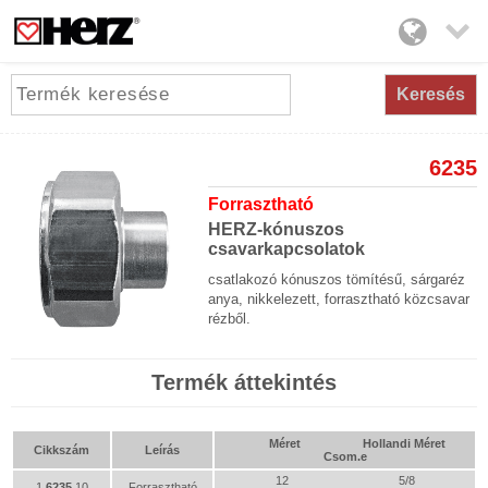

Keresés
6235
Forrasztható
HERZ-kónuszos
csavarkapcsolatok
csatlakozó kónuszos tömítésű, sárgaréz
anya, nikkelezett, forrasztható közcsavar
rézből.
Termék áttekintés
Méret
Hollandi Méret
Cikkszám
Leírás
Csom.e
12
5/8
1
6235
10
Forrasztható