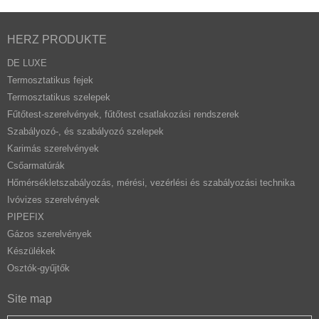
HERZ PRODUKTE
DE LUXE
Termosztatikus fejek
Termosztatikus szelepek
Fűtőtest-szerelvények, fűtőtest csatlakozási rendszerek
Szabályozó-, és szabályozó szelepek
Karimás szerelvények
Csőarmatúrák
Hőmérsékletszabályozás, mérési, vezérlési és szabályozási technika
Ivóvizes szerelvények
PIPEFIX
Gázos szerelvények
Készülékek
Osztók-gyűjtők
Site map