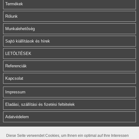
Termékek
Rólunk
Munkalehetőség
Sajtó kiállítások és hírek
LETÖLTÉSEK
Referenciák
Kapcsolat
Impressum
Eladási, szállítási és fizetési feltételek
Adatvédelem
Herz Armatura Hungária Kft.
Diese Seite verwendet Cookies, um Ihnen ein optimal auf Ihre Interessen