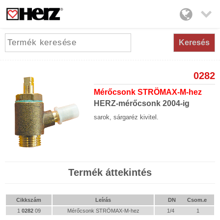

Keresés
0282
Mérőcsonk STRÖMAX-M-hez
HERZ-mérőcsonk 2004-ig
sarok, sárgaréz kivitel.
Termék áttekintés
Cikkszám
Leírás
DN
Csom.e
1
0282
09
Mérőcsonk STRÖMAX-M-hez
1/4
1