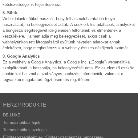
kötelezettségeink teljesítéséhez.
8. Sütik
Weboldalunk sütiket használ, hogy felhasználóbarátabbá tegye
használatát, ha beleegyezését adták. A cookie-k kis adatlapok, amelyeket
a böngésző segítségével ideiglenesen feltöltenek és elmentenek a
készülékére. Ha nem adja meg beleegyezését, akkor csak a
webhelyünkön tett látogatásáról gyűjtünk névtelen adatokat annak
érdekében, hogy meghatározzuk a webhely összes nézőjének számát.
9. Google Analytics
Ez a webhely a Google Analytics, a Google Inc. („Google“) webanalitikai
szolgáltatását is használja, ha beleegyezését adta. Ez az elemző eszköz
cookie-kat használ a szabványos naplózási információk, valamint a
fogyasztói magatartás rögzítésére és rögzítésére
HERZ PRODUKTE
DE LUXE
Termosztatikus fejek
Termosztatikus szelepek
Fűtőtest-szerelvények, fűtőtest csatlakozási rendszerek