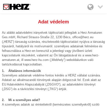

Adat védelem
Az alábbi adatvédelmi irányelvek tájékoztató jellegűek a Herz Armaturen
Ges.mbH, Richard Strauss-Straße 22, 1230 Bécs, office@herz.eu
(„HERZ“) társaság számára, részletesebb tájékoztatást nyújtva a társaság
típusáról, hatályáról és motívumairól. személyes adatainak felmérése és
felhasználása a Herz-en keresztül a jelenlegi vagy jövőbeni üzleti
kapcsolatunk részeként, valamint az Ön látogatásával és a www.herz-
armaturen.at, ill www.herz-hu.com („Webhely”) weboldalunkon való
tartózkodással kapcsolatban.
1. Általános információk
Személyes adatainak védelme fontos kérdés a HERZ vállalat számára.
Adatait az alkalmazandó törvények alapján dolgozzuk fel. Ezek alatt az
EU Adatvédelmi Alapszabályát („DSGVO“), az adatvédelmi törvényt
(„DSG“) és a távközlési törvényt („TKG“) értjük.
2. Mi a személyes adat?
A személyes adatok az érintettekről (természetes személyekről) szóló