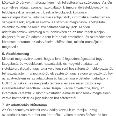
kötelező törvények / hatósági kérelmek teljesítéséhez szükséges. Az Ön
személyes adatait azonban szolgáltatóink (megrendelésfeldolgozók) is
feldolgozzák a nevünkben. Ezek a feldolgozók különösen
marketingeszközök, informatikai szolgáltatók, informatikai karbantartási
szolgáltatások, egyéb eszközök és szoftver megoldások szolgáltatói,
valamint további hasonló szolgáltatásokat nyújtók. Minden
adatfeldolgozónk kizárólag a mi nevünkben és az utasítások alapján
dolgozza fel az Ön adatait a fent leírt célok érdekében, és szerződésben
kötelesek betartani az adatvédelmi előírásokat, mielőtt munkájukat
megkezdik.
6. Adatbiztonság
Mindent megteszünk azért, hogy a lehető legbiztonságosabbá tegye
látogatását és weboldalunk használatát, és megvédje adatait az
illetéktelen, illegális vagy akár véletlenszerű hozzáféréstől, feldolgozástól,
felhasználástól, manipulációtól, elvesztéstől vagy zavaró tényezőktől. Így
az adatvédelem és az adatbiztonság biztosítása érdekében betartjuk a
GDPR 32. cikkét, és megfelelő technikai és szervezeti biztonsági
intézkedéseket hajtottunk végre. Kérjük, vegye figyelembe, hogy az
interneten keresztül küldött titkosítatlan e-mailek nincsenek megfelelően
védve harmadik felek jogosulatlan hozzáférésétől.
7. Az adattárolás időtartama
Az Ön személyes adatait csak addig kezeljük és tároljuk, amíg
szükségünk van rá a fent említett célok, valamint szerződéses és jogi