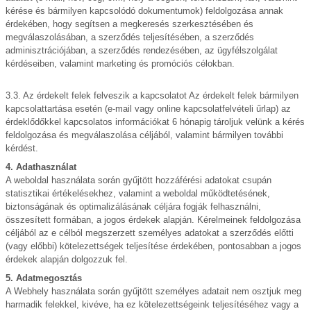
kérése és bármilyen kapcsolódó dokumentumok) feldolgozása annak
érdekében, hogy segítsen a megkeresés szerkesztésében és
megválaszolásában, a szerződés teljesítésében, a szerződés
adminisztrációjában, a szerződés rendezésében, az ügyfélszolgálat
kérdéseiben, valamint marketing és promóciós célokban.
3.3. Az érdekelt felek felveszik a kapcsolatot Az érdekelt felek bármilyen
kapcsolattartása esetén (e-mail vagy online kapcsolatfelvételi űrlap) az
érdeklődőkkel kapcsolatos információkat 6 hónapig tároljuk velünk a kérés
feldolgozása és megválaszolása céljából, valamint bármilyen további
kérdést.
4. Adathasználat
A weboldal használata során gyűjtött hozzáférési adatokat csupán
statisztikai értékelésekhez, valamint a weboldal működtetésének,
biztonságának és optimalizálásának céljára fogják felhasználni,
összesített formában, a jogos érdekek alapján. Kérelmeinek feldolgozása
céljából az e célból megszerzett személyes adatokat a szerződés előtti
(vagy előbbi) kötelezettségek teljesítése érdekében, pontosabban a jogos
érdekek alapján dolgozzuk fel.
5. Adatmegosztás
A Webhely használata során gyűjtött személyes adatait nem osztjuk meg
harmadik felekkel, kivéve, ha ez kötelezettségeink teljesítéséhez vagy a