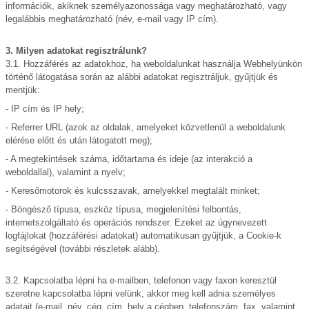
információk, akiknek személyazonossága vagy meghatározható, vagy
legalábbis meghatározható (név, e-mail vagy IP cím).
3. Milyen adatokat regisztrálunk?
3.1. Hozzáférés az adatokhoz, ha weboldalunkat használja Webhelyünkön
történő látogatása során az alábbi adatokat regisztráljuk, gyűjtjük és
mentjük:
- IP cím és IP hely;
- Referrer URL (azok az oldalak, amelyeket közvetlenül a weboldalunk
elérése előtt és után látogatott meg);
- A megtekintések száma, időtartama és ideje (az interakció a
weboldallal), valamint a nyelv;
- Keresőmotorok és kulcsszavak, amelyekkel megtalált minket;
- Böngésző típusa, eszköz típusa, megjelenítési felbontás,
internetszolgáltató és operációs rendszer. Ezeket az úgynevezett
logfájlokat (hozzáférési adatokat) automatikusan gyűjtjük, a Cookie-k
segítségével (további részletek alább).
3.2. Kapcsolatba lépni ha e-mailben, telefonon vagy faxon keresztül
szeretne kapcsolatba lépni velünk, akkor meg kell adnia személyes
adatait (e-mail, név, cég, cím, hely a cégben, telefonszám, fax, valamint