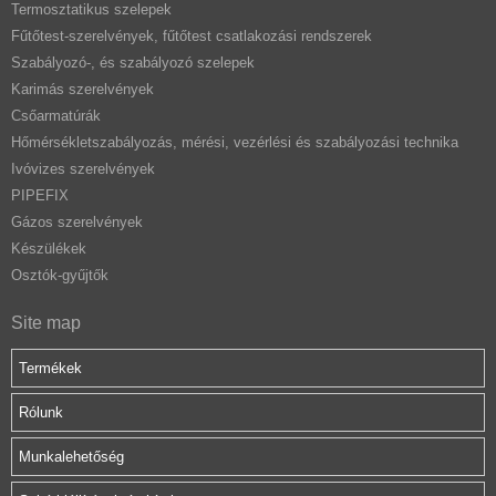
Termosztatikus szelepek
Fűtőtest-szerelvények, fűtőtest csatlakozási rendszerek
Szabályozó-, és szabályozó szelepek
Karimás szerelvények
Csőarmatúrák
Hőmérsékletszabályozás, mérési, vezérlési és szabályozási technika
Ivóvizes szerelvények
PIPEFIX
Gázos szerelvények
Készülékek
Osztók-gyűjtők
Site map
Termékek
Rólunk
Munkalehetőség