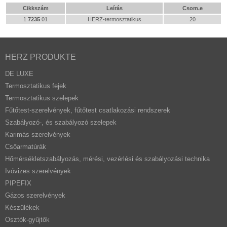
Cikkszám
Leírás
Csom.e
1
7235
01
HERZ-termosztatikus
20
HERZ PRODUKTE
DE LUXE
Termosztatikus fejek
Termosztatikus szelepek
Fűtőtest-szerelvények, fűtőtest csatlakozási rendszerek
Szabályozó-, és szabályozó szelepek
Karimás szerelvények
Csőarmatúrák
Hőmérsékletszabályozás, mérési, vezérlési és szabályozási technika
Ivóvizes szerelvények
PIPEFIX
Gázos szerelvények
Készülékek
Osztók-gyűjtők