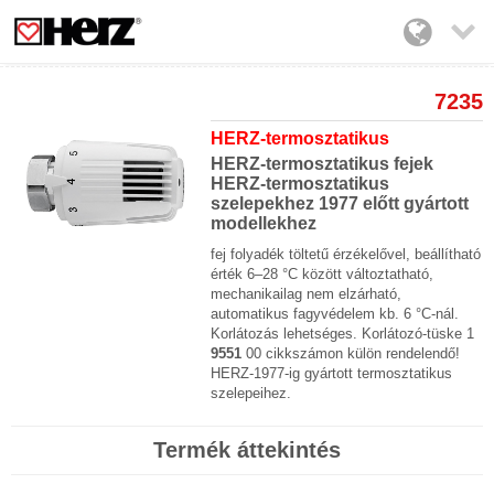

7235
HERZ-termosztatikus
HERZ-termosztatikus fejek
HERZ-termosztatikus
szelepekhez 1977 előtt gyártott
modellekhez
fej folyadék töltetű érzékelővel, beállítható
érték 6–28 °C között változtatható,
mechanikailag nem elzárható,
automatikus fagyvédelem kb. 6 °C-nál.
Korlátozás lehetséges. Korlátozó-tüske 1
9551
00 cikkszámon külön rendelendő!
HERZ-1977-ig gyártott termosztatikus
szelepeihez.
Termék áttekintés