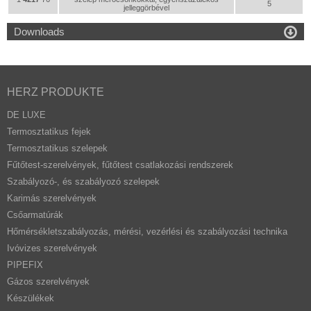
5
jelleggörbével

Downloads
HERZ PRODUKTE
DE LUXE
Termosztatikus fejek
Termosztatikus szelepek
Fűtőtest-szerelvények, fűtőtest csatlakozási rendszerek
Szabályozó-, és szabályozó szelepek
Karimás szerelvények
Csőarmatúrák
Hőmérsékletszabályozás, mérési, vezérlési és szabályozási technika
Ivóvizes szerelvények
PIPEFIX
Gázos szerelvények
Készülékek