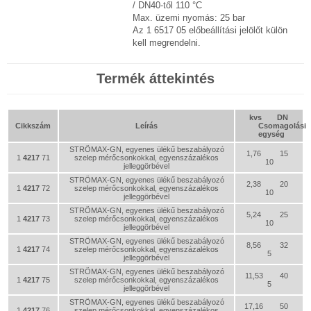
/ DN40-től 110 °C
Max. üzemi nyomás: 25 bar
Az 1 6517 05 előbeállítási jelölőt külön
kell megrendelni.
Termék áttekintés
kvs
DN
Cikkszám
Leírás
Csomagolási
egység
STRÖMAX-GN, egyenes ülékű beszabályozó
1,76
15
1
4217
71
szelep mérőcsonkokkal, egyenszázalékos
10
jelleggörbével
STRÖMAX-GN, egyenes ülékű beszabályozó
2,38
20
1
4217
72
szelep mérőcsonkokkal, egyenszázalékos
10
jelleggörbével
STRÖMAX-GN, egyenes ülékű beszabályozó
5,24
25
1
4217
73
szelep mérőcsonkokkal, egyenszázalékos
10
jelleggörbével
STRÖMAX-GN, egyenes ülékű beszabályozó
8,56
32
1
4217
74
szelep mérőcsonkokkal, egyenszázalékos
5
jelleggörbével
STRÖMAX-GN, egyenes ülékű beszabályozó
11,53
40
1
4217
75
szelep mérőcsonkokkal, egyenszázalékos
5
jelleggörbével
STRÖMAX-GN, egyenes ülékű beszabályozó
17,16
50
1
4217
76
szelep mérőcsonkokkal, egyenszázalékos