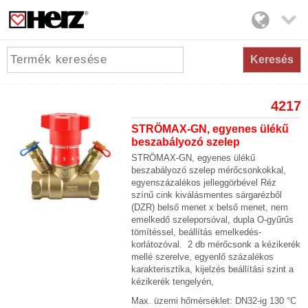

Keresés
4217
STRÖMAX-GN, egyenes ülékű
beszabályozó szelep
STRÖMAX-GN, egyenes ülékű
beszabályozó szelep mérőcsonkokkal,
egyenszázalékos jelleggörbével Réz
színű cink kiválásmentes sárgarézből
(DZR) belső menet x belső menet, nem
emelkedő szeleporsóval, dupla O-gyűrűs
tömítéssel, beállítás emelkedés-
korlátozóval. 2 db mérőcsonk a kézikerék
mellé szerelve, egyenlő százalékos
karakterisztika, kijelzés beállítási szint a
kézikerék tengelyén,
Max. üzemi hőmérséklet: DN32-ig 130 °C