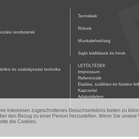
Termékek
Rólunk
akozási rendszerek
Munkalehetőség
Sajtó kiállítások és hírek
LETÖLTÉSEK
rlési és szabályozási technika
Impressum
Referenciák
Eladási, szállítási és fizetési fel
Kapcsolat
Adatvédelem
Ihre Interessen zugeschnittenes Besuchserlebnis bieten zu kön
aber den Bezug zu einer Person herzustellen. Wenn Sie unsere 
itte die Cookies.