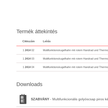
Termék áttekintés
Cikkszám
Leírás
1
2414
02
Multifunktionskugelhahn mit rotem Handrad und Therm
1
2414
03
Multifunktionskugelhahn mit rotem Handrad und Therm
1
2414
04
Multifunktionskugelhahn mit rotem Handrad und Therm
Downloads
SZABVÁNY
- Multifunkcionális golyóscsap piros 