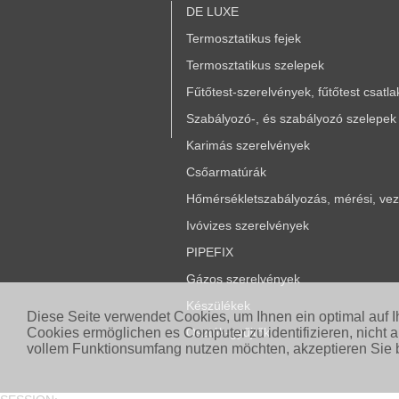
DE LUXE
Termosztatikus fejek
Termosztatikus szelepek
Fűtőtest-szerelvények, fűtőtest csatl
Szabályozó-, és szabályozó szelepek
Karimás szerelvények
Csőarmatúrák
Hőmérsékletszabályozás, mérési, vezé
Ivóvizes szerelvények
PIPEFIX
Gázos szerelvények
Készülékek
Diese Seite verwendet Cookies, um Ihnen ein optimal auf 
Cookies ermöglichen es Computer zu identifizieren, nicht 
Osztók-gyűjtők
vollem Funktionsumfang nutzen möchten, akzeptieren Sie b