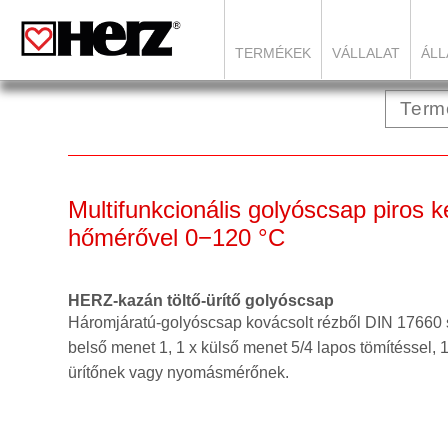
TERMÉKEK
VÁLLALAT
ÁLL
Multifunkcionális golyóscsap piros k
hőmérővel 0−120 °C
HERZ-kazán töltő-ürítő golyóscsap
Háromjáratú-golyóscsap kovácsolt rézből DIN 17660 sz
belső menet 1, 1 x külső menet 5/4 lapos tömítéssel, 1
ürítőnek vagy nyomásmérőnek.