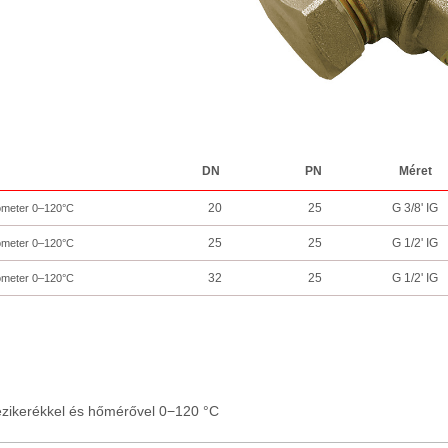
DN
PN
Méret
20
25
G 3/8' IG
ometer 0–120°C
25
25
G 1/2' IG
ometer 0–120°C
32
25
G 1/2' IG
ometer 0–120°C
kézikerékkel és hőmérővel 0−120 °C