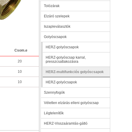
Tolózárak
Elzáró szelepek
Iszapleválasztók
Golyóscsapok
HERZ-golyóscsapok
Csom.e
HERZ-golyóscsap karral,
20
presszcsatlakozásra
10
HERZ-multifunkciós golyóscsapok
10
HERZ-golyócsapok
Szennyfogók
Véletlen elzárás elleni golyóscsap
Légtelenítők
HERZ-Visszaáramlás-gátló