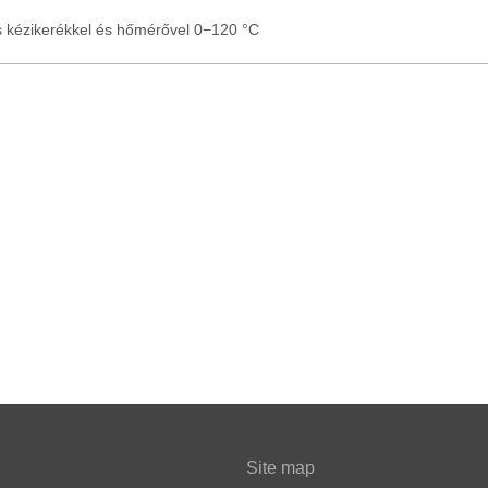
os kézikerékkel és hőmérővel 0−120 °C
Site map