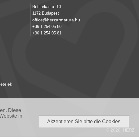
Rétifarkas u. 10.
1172 Budapest
office@herzarmatura.hu
+36 1 254 05 80
+36 1 254 05 81
tételek
nen. Diese
Website in
Akzeptieren Sie bitte die Cookies
© 2026. HERZ