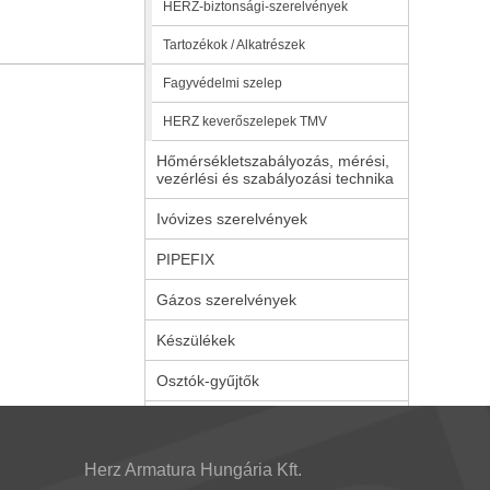
HERZ-biztonsági-szerelvények
Tartozékok / Alkatrészek
Fagyvédelmi szelep
HERZ keverőszelepek TMV
Hőmérsékletszabályozás, mérési,
vezérlési és szabályozási technika
Ivóvizes szerelvények
PIPEFIX
Gázos szerelvények
Készülékek
Osztók-gyűjtők
Herz Armatura Hungária Kft.