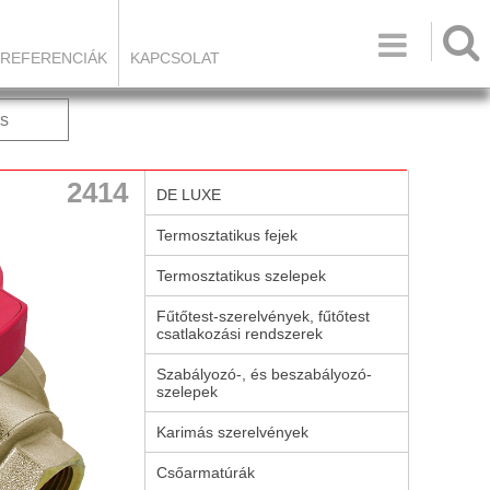

REFERENCIÁK
KAPCSOLAT
s
2414
DE LUXE
Termosztatikus fejek
Termosztatikus szelepek
Fűtőtest-szerelvények, fűtőtest
csatlakozási rendszerek
Szabályozó-, és beszabályozó-
szelepek
Karimás szerelvények
Csőarmatúrák