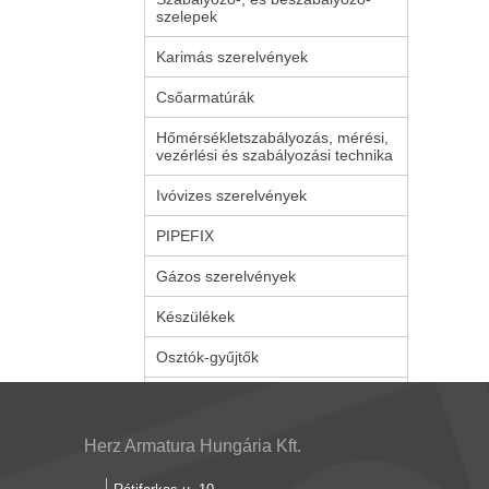
szelepek
Karimás szerelvények
Csőarmatúrák
Hőmérsékletszabályozás, mérési,
vezérlési és szabályozási technika
Ivóvizes szerelvények
PIPEFIX
Gázos szerelvények
Készülékek
Osztók-gyűjtők
Herz Armatura Hungária Kft.