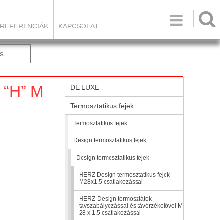

REFERENCIÁK
KAPCSOLAT
s
 “H” M
DE LUXE
Termosztatikus fejek
Termosztatikus fejek
Design termosztatikus fejek
Design termosztatikus fejek
HERZ Design termosztatikus fejek
M28x1,5 csatlakozással
HERZ-Design termosztátok
távszabályozással és távérzékelővel M
28 x 1,5 csatlakozással