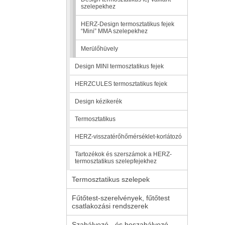
szelepekhez
HERZ-Design termosztatikus fejek
“Mini” MMA szelepekhez
Merülőhüvely
Design MINI termosztatikus fejek
HERZCULES termosztatikus fejek
Design kézikerék
Termosztatikus
HERZ-visszatérőhőmérséklet-korlátozó
Tartozékok és szerszámok a HERZ-
termosztatikus szelepfejekhez
Termosztatikus szelepek
Fűtőtest-szerelvények, fűtőtest
csatlakozási rendszerek
Szabályozó-, és beszabályozó-