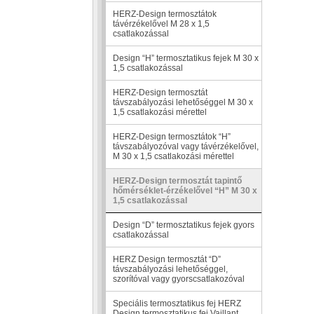
HERZ-Design termosztátok
távérzékelővel M 28 x 1,5
csatlakozással
Design “H” termosztatikus fejek M 30 x
1,5 csatlakozással
HERZ-Design termosztát
távszabályozási lehetőséggel M 30 x
1,5 csatlakozási mérettel
HERZ-Design termosztátok “H”
távszabályozóval vagy távérzékelővel,
M 30 x 1,5 csatlakozási mérettel
HERZ-Design termosztát tapintő
hőmérséklet-érzékelővel “H” M 30 x
1,5 csatlakozással
Design “D” termosztatikus fejek gyors
csatlakozással
HERZ Design termosztát “D”
távszabályozási lehetőséggel,
szorítóval vagy gyorscsatlakozóval
Speciális termosztatikus fej HERZ
Design termosztatikus fej Vaillant